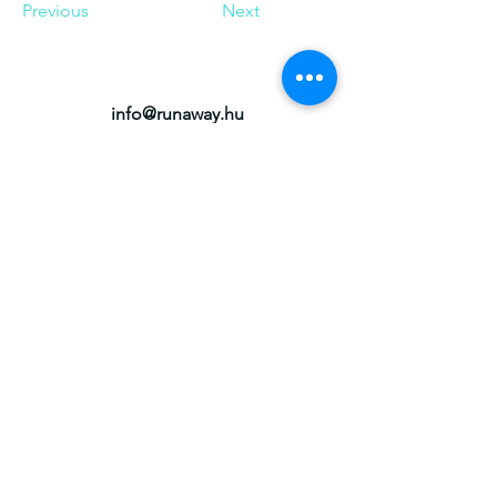
Previous
Next
info@runaway.hu
+36 20 460 5191
Kérlek a telefonszámot csak sürgős kérdés
esetén használd, kérdéseidet elsősorban
e-mailben várjuk. Köszönjük!
1211 BUDAPEST II. Rákóczi Ferenc út 30.
Versenyszabályzat
ÁSZF,
Adatvédelmi Nyilatkozat
és
Adattovábbítási nyilatkozat
Lemondási feltételek
SZPONZORAINK
Garmin
|
Suzuki
|
Red Bull
|