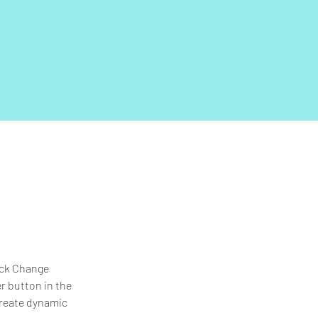
ick Change 
r button in the 
create dynamic 