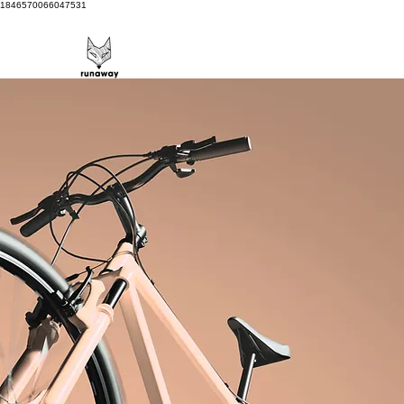
1846570066047531