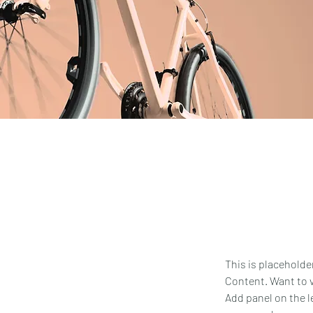
This is placeholde
Content. Want to v
Add panel on the l