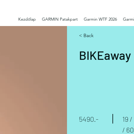
Kezdőlap
GARMIN Patakpart
Garmin WTF 2026
Garmi
< Back
BIKEaway 
5490.-
19 /
/ 60