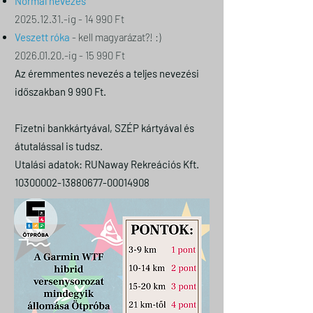
Normál nevezés
2025.12.31
.-ig - 14 990 Ft
Veszett róka
- kell magyarázat?! :)
2026.01.20.-ig - 15 990 Ft
Az éremmentes nevezés a teljes nevezési
időszakban 9 990 Ft.
Fizetni bankkártyával, SZÉP kártyával és
átutalással is tudsz.
Utalási adatok: RUNaway Rekreációs Kft.
10300002-13880677
-00014908