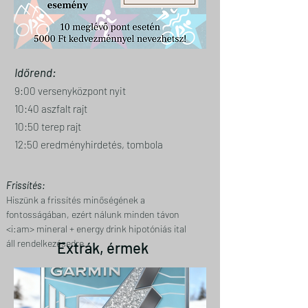
Időrend:
9:00 versenyközpont nyit
10:40 aszfalt rajt
10:50 terep rajt
12:50 eredményhirdetés, tombola
Frissítés:
Hiszünk a frissítés minőségének a 
fontosságában, ezért nálunk minden távon   
<i:am> mineral + energy drink hipotóniás ital 
áll rendelkezésedre. 
Extrák, érmek