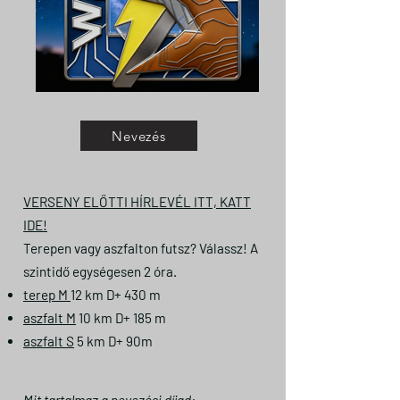
Nevezés
VERSENY ELŐTTI HÍRLEVÉL ITT, KATT
IDE!
Terepen vagy aszfalton futsz? Válassz! A
szintidő egységesen 2 óra.
terep M
12 km D+ 430 m
aszfalt M
10 km D+ 185 m
aszfalt S
5 km D+ 90m