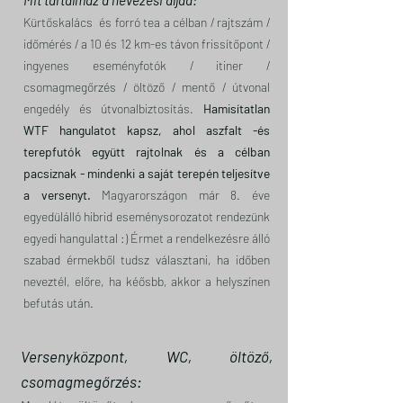
Mit tartalmaz a nevezési díjad:
Kürtőskalács és forró tea a célban / rajtszám /
időmérés / a 10 és 12 km-es távon frissítőpont /
ingyenes eseményfotók / itiner /
csomagmegőrzés / öltöző / mentő / útvonal
engedély és útvonalbiztosítás.
Hamisítatlan
WTF hangulatot kapsz, ahol aszfalt -és
terepfutók együtt rajtolnak és a célban
pacsiznak - mindenki a saját terepén teljesítve
a versenyt.
Magyarországon már 8. éve
egyedülálló hibrid eseménysorozatot rendezünk
egyedi hangulattal :) Érmet a rendelkezésre álló
szabad érmekből tudsz választani, ha időben
neveztél, előre, ha kéősbb, akkor a helyszínen
befutás után.
Versenyközpont, WC, öltöző,
csomagmegőrzés: