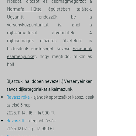
Mosdót, öltözőt és csomagmegőrzőt a
Normafa Hütte
épületében találtok.
Ugyanitt rendezzük be a
versenyközpontunkat is, ahol a
rajtszámaitokat átvehetitek. A
rajtcsomagok előzetes átvételére is
biztosítunk lehetőséget, kövesd
Facebook
eseményünke
t
, hogy megtudd, mikor és
hol!
DÍjazzuk, ha időben nevezel :) Versenyeinken
sávos díjkategóriákat alkalmazunk.
Ravasz róka
- ajándék sportzsákot kapsz, csak
az első 3 nap
2025.11.14.-16. - 14 990 Ft
Ravaszdi
- a legjobb ársáv
2025.12.07.-ig - 13 990 Ft