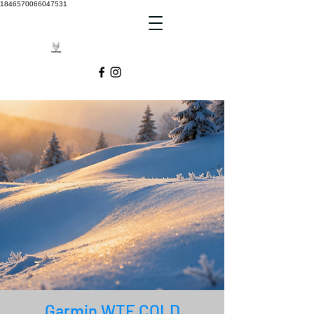
1846570066047531
Garmin WTF COLD